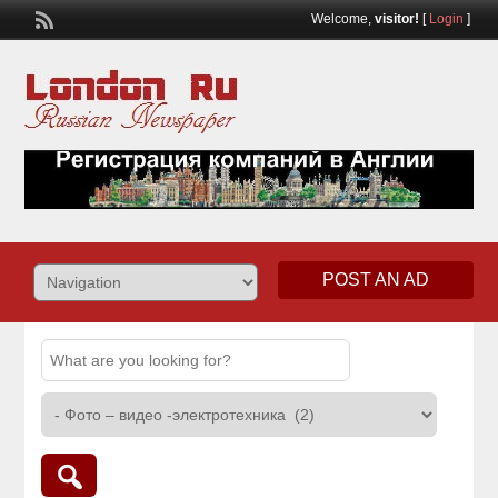
Welcome,
visitor!
[
Login
]
POST AN AD