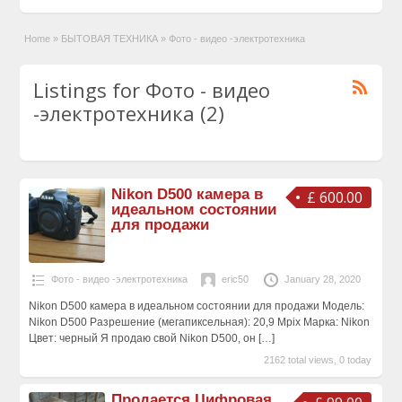
Home
»
БЫТОВАЯ ТЕХНИКА
»
Фото - видео -электротехника
Listings for Фото - видео
-электротехника (2)
Nikon D500 камера в
£ 600.00
идеальном состоянии
для продажи
Фото - видео -электротехника
eric50
January 28, 2020
Nikon D500 камера в идеальном состоянии для продажи Модель:
Nikon D500 Разрешение (мегапиксельная): 20,9 Mpix Марка: Nikon
Цвет: черный Я продаю свой Nikon D500, он
[…]
2162 total views, 0 today
Продается Цифровая