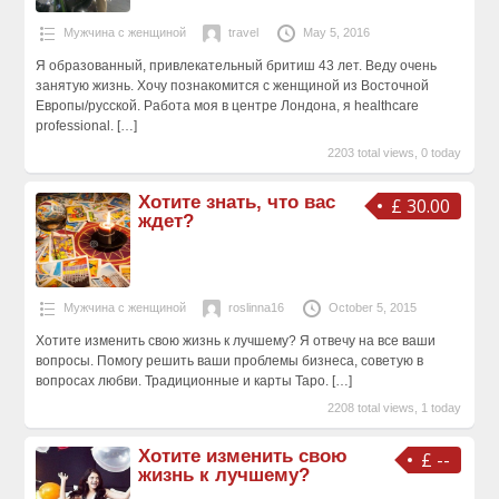
Мужчина с женщиной
travel
May 5, 2016
Я образованный, привлекательный бритиш 43 лет. Веду очень
занятую жизнь. Хочу познакомится с женщиной из Восточной
Европы/русской. Работа моя в центре Лондона, я healthcare
professional.
[…]
2203 total views, 0 today
Хотите знать, что вас
£ 30.00
ждет?
Мужчина с женщиной
roslinna16
October 5, 2015
Хотите изменить свою жизнь к лучшему? Я отвечу на все ваши
вопросы. Пoмогу решить ваши проблемы бизнеса, советую в
вопросах любви. Традиционные и карты Таро.
[…]
2208 total views, 1 today
Хотите изменить свою
£ --
жизнь к лучшему?