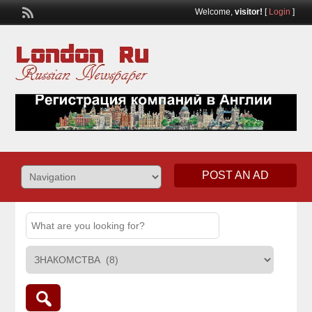
Welcome,
visitor!
[
Login
]
POST AN AD