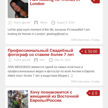
London
Поиск друзей
Yelena
August 5, 2016
Let’be glad each moment of the life, because it’s beautiful! I am
looking for friends in London. glading@mail.ru
3189 total views, 0 today
Профессиональный Свадебный
£ 50.00
фотограф со стажем более 7 лет
Поиск друзей
Nick
May 23, 2016
ANN WEDDINGS является одной из самых почетных и
профессиональных видео и фотослуг по всей Англии и Европе.
Имея опыт более 7 лет в индустрии Медия
[…]
3596 total views, 0 today
Хочу познакомится с
£ 0
женщиной из Восточной
Европы/России.