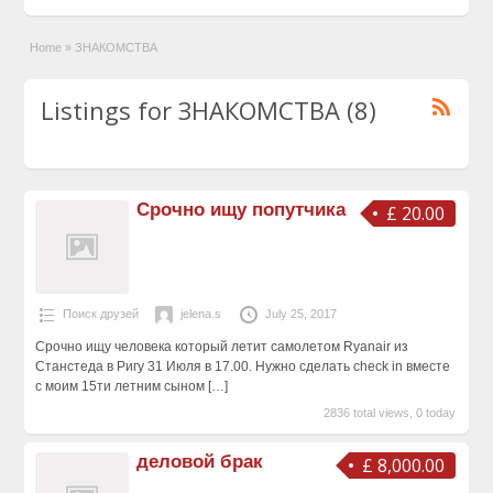
Home
»
ЗНАКОМСТВА
Listings for ЗНАКОМСТВА (8)
Срочно ищу попутчика
£ 20.00
Поиск друзей
jelena.s
July 25, 2017
Срочно ищу человека который летит самолетом Ryanair из
Станстеда в Ригу 31 Июля в 17.00. Нужно сделать check in вместе
с моим 15ти летним сыном
[…]
2836 total views, 0 today
деловой брак
£ 8,000.00