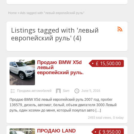
Home
»
Ads tagged with "левый европейский руль"
Listings tagged with 'левый
европейский руль' (4)
Продаю BMW X5d
£ 15,500.00
левый
европейский руль.
Продажа автомобилей
Sam
June 5, 2016
Продаю BMW X5d левый европейский руль 2007 год, пробег
136579, дизель, автомат, белый, объем двигателя 3000 Левый
руль, один хозяин до меня, который покупал авто
[…]
2493 total views, 0 today
ПРОДАЮ LAND
£ 9,950.00