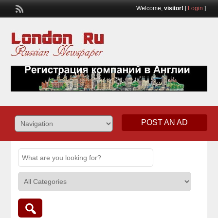
Welcome,
visitor!
[
Login
]
POST AN AD