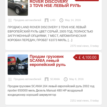
ROVER DISCOVERY
3 TDV6 HSE ЛЕВЫЙ РУЛЬ
Продажа автомобилей
LHD
May 14, 2016
ПРОДАЮ LAND ROVER DISCOVERY 3 TDV6 HSE ЛЕВЫЙ
ЕВРОПЕЙСКИЙ РУЛЬ ЦВЕТ СЕРЫЙ, 2005 ГОД, ПОЛНОСТЬЮ
ЗАГРУЖЕННЫЙ ОПЦИЯМИ, 7 МЕСТ, АВТОМАТИЧЕСКАЯ
КОРОБКА ПЕРЕДАЧ, ПРОБЕГ 61073 МИЛЬ,
[…]
2375 total views, 0 today
Продам грузовик
£ 4,100.00
SCANIA левый
европейский руль
Продажа автомобилей
SCANIA
May 6, 2016
Продам грузовик SCANIA 164 левый европейский руль 2002 год
пробег 650000 миль Дизель Manual 480 HP воздушный
кондиционер хороший аккумулятор
2151 total views, 0 today