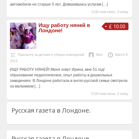
автомобили не старше 5 лет. Доверившись услугам
[…]
2146 total views, 0 today
Ищу работу няней в
£ 10.00
Лондоне!
Присмотр за детьми и уборка помещений
Nick
March 8,
2013
ИЩУ РАБОТУ НЯНЕЙ! Меня зовут Ирина, мне 51 год!
образование педагогическое, опыт работы в дошкольных
заведениях. В Лондоне работала в англо-русской семье смотрела
за мальчиком
[…]
5729 total views, 0 today
Русская газета в Лондоне.
Русская газета в Лондоне