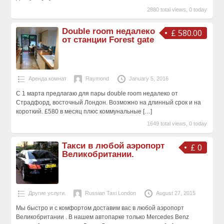
2880 total views, 0 today
Double room недалеко
£ 580.00
от станции Forest gate
Аренда комнат
Raymond
January 5, 2016
С 1 марта предлагаю для пары double room недалеко от
Страдфорд, восточный Лондон. Возможно на длинный срок и на
короткий. £580 в месяц плюс коммунальные
[…]
1649 total views, 0 today
Такси в любой аэропорт
£ 0
Великобритании.
Другие услуги.
Russian Taxi London
August 27, 2015
Мы быстро и с комфортом доставим вас в любой аэропорт
Великобритании . В нашем автопарке только Mercedes Benz