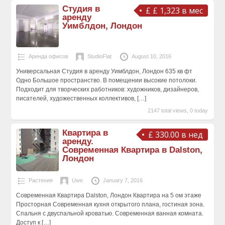
Студия в
£ £ 1,323 в мес
аренду
Уимблдон, Лондон
Аренда офисов
StudioFlat
August 10, 2016
Универсальная Студия в аренду Уимблдон, Лондон 635 кв фт
Одно Большое пространство. В помещении высокие потолоки.
Подходит для творческих работников: художников, дизайнеров,
писателей, художественных коллективов,
[…]
2147 total views, 0 today
Квартира в
£ 330.00 в нед
аренду.
Современная Квартира в Dalston,
Лондон
Растения
Uwe
January 7, 2016
Современная Квартира Dalston, Лондон Квартира на 5 ом этаже
Просторная Современная кухня открытого плана, гостиная зона.
Спальня с двуспальной кроватью. Современная ванная комната.
Доступ к
[…]