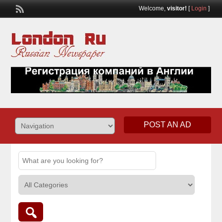
Welcome,
visitor!
[
Login
]
POST AN AD