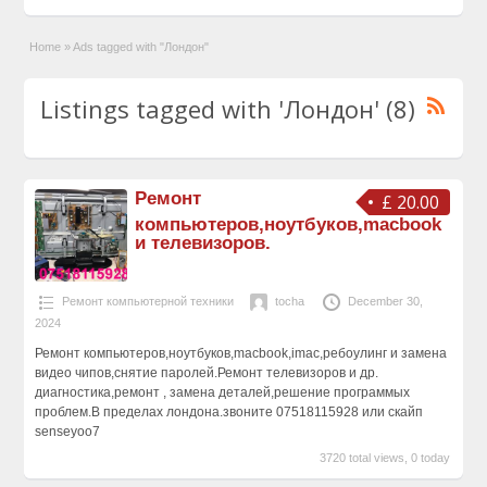
Home
»
Ads tagged with "Лондон"
Listings tagged with 'Лондон' (8)
Ремонт
£ 20.00
компьютеров,ноутбуков,macbook
и телевизоров.
Ремонт компьютерной техники
tocha
December 30,
2024
Ремонт компьютеров,ноутбуков,macbook,imac,ребоулинг и замена
видео чипов,снятие паролей.Ремонт телевизоров и др.
диагностика,ремонт , замена деталей,решение программых
проблем.В пределах лондона.звоните 07518115928 или скайп
senseyoo7
3720 total views, 0 today