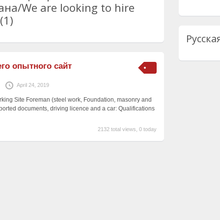
а/We are looking to hire
(1)
Русска
го опытного сайт
April 24, 2019
rking Site Foreman (steel work, Foundation, masonry and
pported documents, driving licence and a car: Qualifications
2132 total views, 0 today