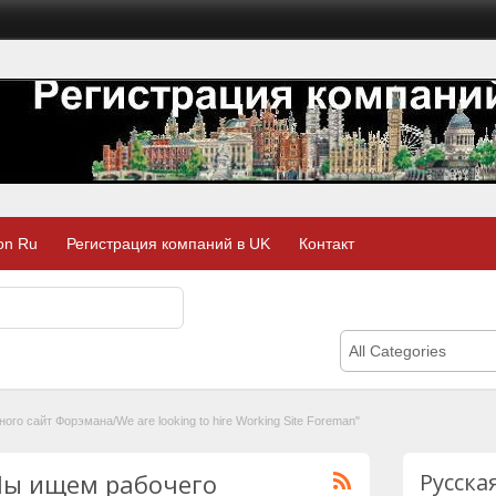
on Ru
Регистрация компаний в UK
Контакт
All Categories
ого сайт Форэмана/We are looking to hire Working Site Foreman"
 'Мы ищем рабочего
Русска