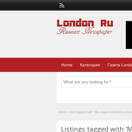
Home
Категории
Газета Lond
Home
»
Ads tagged with "Мы ищем рабочего опытн
Listings tagged with