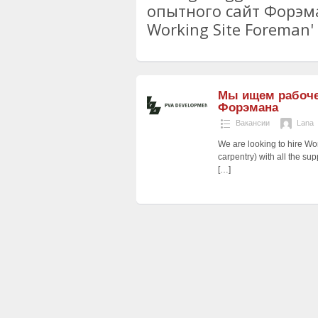
опытного сайт Форэман
Working Site Foreman' 
Мы ищем рабоче
Форэмана
Вакансии
Lana
We are looking to hire Wo
carpentry) with all the su
[…]