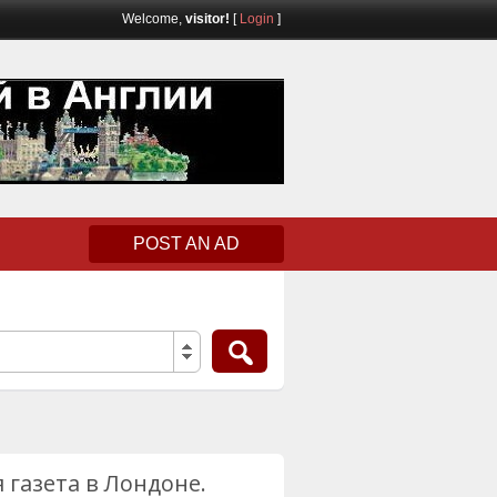
Welcome,
visitor!
[
Login
]
POST AN AD
я газета в Лондоне.