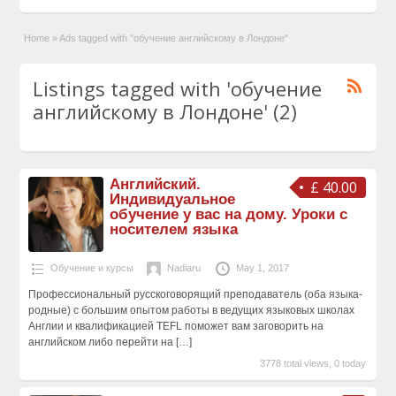
Home
»
Ads tagged with "обучение английскому в Лондоне"
Listings tagged with 'обучение
английскому в Лондоне' (2)
Английский.
£ 40.00
Индивидуальное
обучение у вас на дому. Уроки с
носителем языка
Обучение и курсы
Nadiaru
May 1, 2017
Профессиональный русскоговорящий преподаватель (оба языка-
родные) с большим опытом работы в ведущих языковых школах
Англии и квалификацией TEFL поможет вам заговорить на
английском либо перейти на
[…]
3778 total views, 0 today