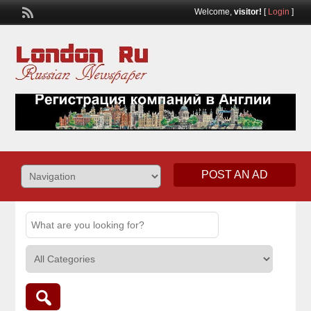
Welcome,
visitor!
[
Login
]
POST AN AD