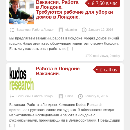
Вакансии. Работа
£ 7,50 в час
в Лондоне.
Требуются рабочие для уборки
домов в Лондоне.
Вакансии
,
Работа Лондон
cleaning
January 12, 2016
мы предлагаем вакансии, работа в Лондоне: уборка домов, гибкий
график, Наше агентство обслуживает клиентов по всему Лондону.
Есть ли у вас есть опыт работы по
[…]
1799 total views, 0 today
Работа в Лондоне.
£ call us
Вакансии.
Вакансии
,
Работа Лондон
Piritta
January 6, 2016
Вакансии. Работа в Лондоне. Компания Kudos Research
приглашает русскоязычного сотрудника. В обязанности входят
маркетинговые исследования и работа в Лондоне с
русскоязычными, проживающими в Великобритании. Предыдущий
[…]