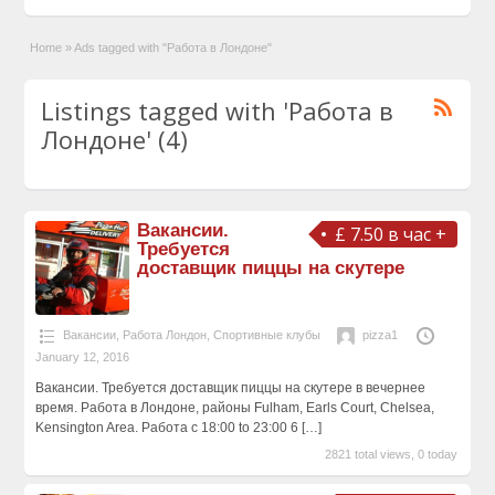
Home
»
Ads tagged with "Работа в Лондоне"
Listings tagged with 'Работа в
Лондоне' (4)
Вакансии.
£ 7.50 в час +
Требуется
доставщик пиццы на скутере
Вакансии
,
Работа Лондон
,
Спортивные клубы
pizza1
January 12, 2016
Вакансии. Требуется доставщик пиццы на скутере в вечернее
время. Работа в Лондоне, районы Fulham, Earls Court, Chelsea,
Kensington Area. Работа с 18:00 to 23:00 6
[…]
2821 total views, 0 today