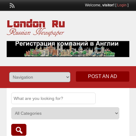
Welcome,
visitor!
[
Login
]
POST AN AD