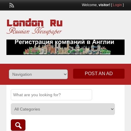
Welcome,
visitor!
[
Login
]
POST AN AD