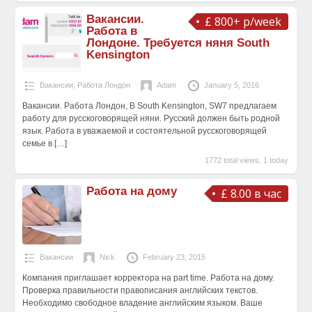
Вакансии.
£ 800+ p/week
Работа в
Лондоне. Требуется няня South
Kensington
Вакансии
,
Работа Лондон
Adam
January 5, 2016
Вакансии. Работа Лондон, В South Kensington, SW7 предлагаем
работу для русскоговорящей няни. Русский должен быть родной
язык. Работа в уважаемой и состоятельной русскоговорящей
семье в
[…]
1772 total views, 1 today
Работа на дому
£ 8.00 в час
Вакансии
Nick
February 23, 2015
Компания приглашает корректора на part time. Работа на дому.
Проверка правильности правописания английских текстов.
Необходимо свободное владение английским языком. Ваше