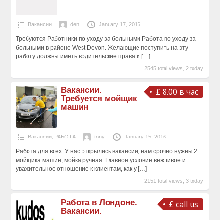
Вакансии
den
January 17, 2016
Требуются Работники по уходу за больными Работа по уходу за
больными в районе West Devon. Желающие поступить на эту
работу должны иметь водительские права и
[…]
2545 total views, 2 today
Вакансии.
£ 8.00 в час
Требуется мойщик
машин
Вакансии
,
РАБОТА
tony
January 15, 2016
Работа для всех. У нас открылись вакансии, нам срочно нужны 2
мойщика машин, мойка ручная. Главное условие вежливое и
уважительное отношение к клиентам, как у
[…]
2151 total views, 3 today
Работа в Лондоне.
£ call us
Вакансии.