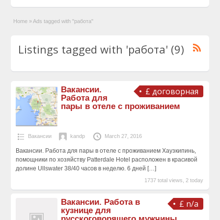
Home
»
Ads tagged with "работа"
Listings tagged with 'работа' (9)
Вакансии.
£ договорная
Работа для
пары в отеле с проживанием
Вакансии
kandp
March 27, 2016
Вакансии. Работа для пары в отеле с проживанием Хаузкипинь,
помощники по хозяйству Patterdale Hotel расположен в красивой
долине Ullswater 38/40 часов в неделю. 6 дней
[…]
1737 total views, 2 today
Вакансии. Работа в
£ n/a
кузнице для
русскоговорящего мужчины