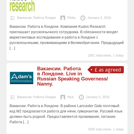
Вакансии
,
Работа Лондон
Piritta
January 6, 2016
Вакансии. Работа в Лондоне. Компания Kudos Research
приглашает русскоязычного сотрудника. В обязанности входят
маркетинговые исследования и работа в Лондоне с
русскоязычными, проживающими в Великобритании. Предыдущий
[…]
1851 total views, 1 today
Вакансии. Работа
£ as agreed
в Лондоне. Live in
Russian Speaking Governess/
Nanny.
Вакансии
,
Работа Лондон
Nick
January 5, 2016
Вакансии. Работа в Лондоне. В районе Lancaster Gate почтовый
код W2 предлагается работа для няни, гувернантки. Русский язык
должен быть родной. Предоставляется проживание, питание.
Работа
[…]
3205 total views, 1 today