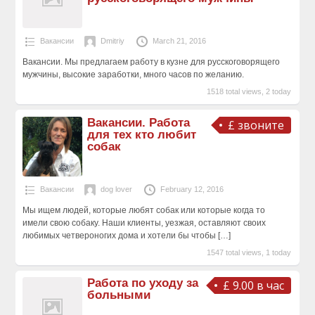
Вакансии
Dmitriy
March 21, 2016
Вакансии. Мы предлагаем работу в кузне для русскоговорящего
мужчины, высокие заработки, много часов по желанию.
1518 total views, 2 today
Вакансии. Работа
£ звоните
для тех кто любит
собак
Вакансии
dog lover
February 12, 2016
Мы ищем людей, которые любят собак или которые когда то
имели свою собаку. Наши клиенты, уезжая, оставляют своих
любимых четвероногих дома и хотели бы чтобы
[…]
1547 total views, 1 today
Работа по уходу за
£ 9.00 в час
больными