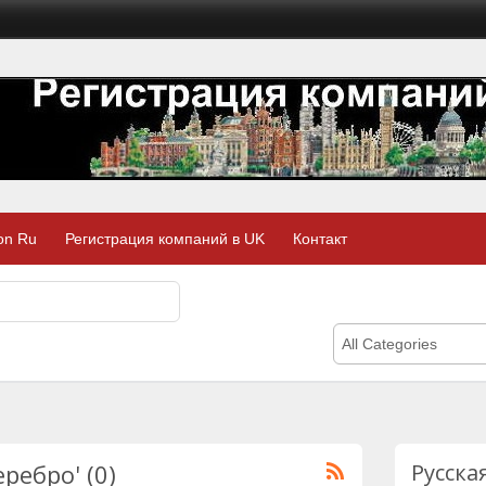
on Ru
Регистрация компаний в UK
Контакт
All Categories
еребро' (0)
Русска