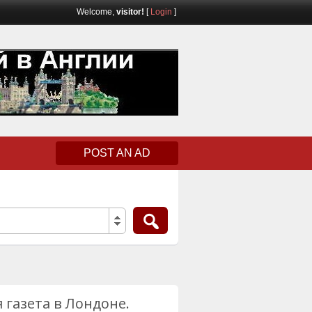
Welcome,
visitor!
[
Login
]
POST AN AD
я газета в Лондоне.