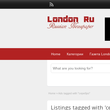
Home
Категории
Газета Lond
Home
»
Ads tagged with "серебро"
Listings tagged with 'с