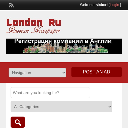
Welcome,
visitor!
[
Login
]
POST AN AD