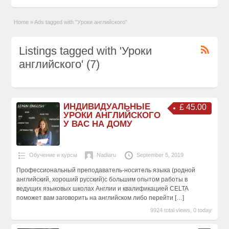
Home
»
Ads tagged with "Уроки английского"
Listings tagged with 'Уроки
английского' (7)
ИНДИВИДУАЛЬНЫЕ
£ 45.00
УРОКИ АНГЛИЙСКОГО
У ВАС НА ДОМУ
Обучение и курсы
Nadiaru
September 5, 2019
Профессиональный преподаватель-носитель языка (родной
английский, хороший русский)с большим опытом работы в
ведущих языковых школах Англии и квалификацией СELTA
поможет вам заговорить на английском либо перейти
[…]
9924 total views, 0 today