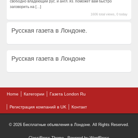
свободно владеющий рус. и англ. яз. поможет вам быстро
заговорить на
[…]
1606 total views, 0 today
Русская газета в Лондоне.
Русская газета в Лондоне
Home
Категории
Газета London Ru
Регистрация компаний в UK
Контакт
© 2026 Бесплатные объявления в Лондоне. All Rights Reserved.
ClassiPress Theme
- Powered by
WordPress