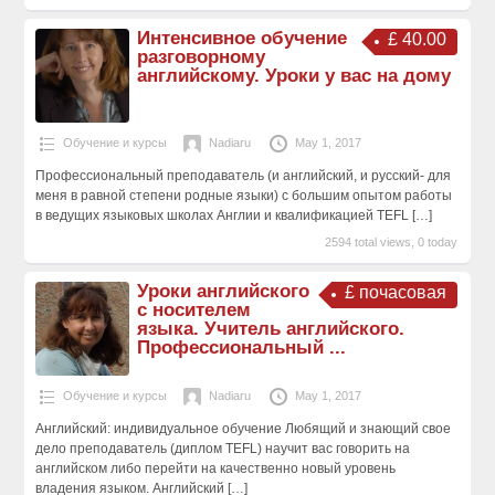
Интенсивное обучение
£ 40.00
разговорному
английскому. Уроки у вас на дому
Обучение и курсы
Nadiaru
May 1, 2017
Профессиональный преподаватель (и английский, и русский- для
меня в равной степени родные языки) с большим опытом работы
в ведущих языковых школах Англии и квалификацией TEFL
[…]
2594 total views, 0 today
Уроки английского
£ почасовая
с носителем
языка. Учитель английского.
Профессиональный ...
Обучение и курсы
Nadiaru
May 1, 2017
Английский: индивидуальное обучение Любящий и знающий свое
дело преподаватель (диплом TEFL) научит вас говорить на
английском либо перейти на качественно новый уровень
владения языком. Английский
[…]