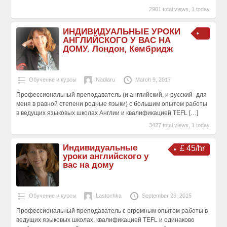
2901 total views, 1 today
ИНДИВИДУАЛЬНЫЕ УРОКИ
АНГЛИЙСКОГО У ВАС НА
ДОМУ. Лондон, Кембридж
Обучение и курсы
Nadiaru
March 9, 2017
Профессиональный преподаватель (и английский, и русский- для
меня в равной степени родные языки) с большим опытом работы
в ведущих языковых школах Англии и квалификацией TEFL
[…]
3427 total views, 1 today
Индивидуальные
£ 45/hr
уроки английского у
вас на дому
Обучение и курсы
Lastochka
September 29, 2015
Профессиональный преподаватель с огромным опытом работы в
ведущих языковых школах, квалификацией TEFL и одинаково