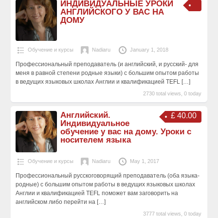
ИНДИВИДУАЛЬНЫЕ УРОКИ
АНГЛИЙСКОГО У ВАС НА
ДОМУ
Обучение и курсы
Nadiaru
January 1, 2018
Профессиональный преподаватель (и английский, и русский- для
меня в равной степени родные языки) с большим опытом работы
в ведущих языковых школах Англии и квалификацией TEFL
[…]
2730 total views, 0 today
Английский.
£ 40.00
Индивидуальное
обучение у вас на дому. Уроки с
носителем языка
Обучение и курсы
Nadiaru
May 1, 2017
Профессиональный русскоговорящий преподаватель (оба языка-
родные) с большим опытом работы в ведущих языковых школах
Англии и квалификацией TEFL поможет вам заговорить на
английском либо перейти на
[…]
3777 total views, 0 today