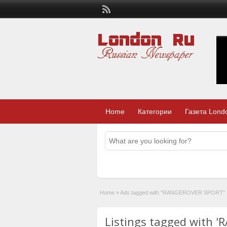
Home
Категории
Газета Lond
Home
»
Ads tagged with "RANGEROVER SPORT"
Listings tagged with 