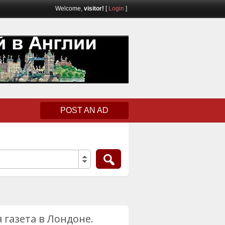
Welcome,
visitor!
[
Login
]
POST AN AD
я газета в Лондоне.