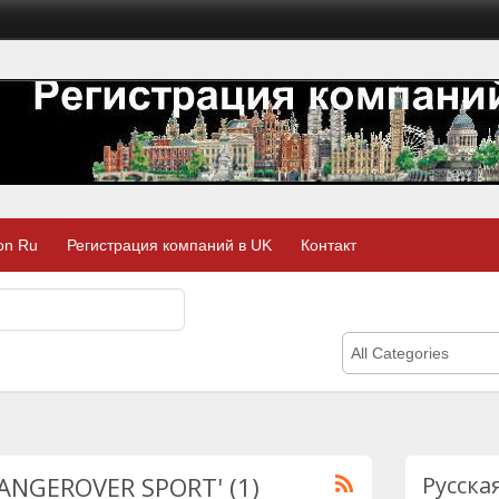
on Ru
Регистрация компаний в UK
Контакт
All Categories
'RANGEROVER SPORT' (1)
Русска