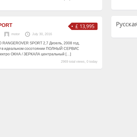
Русска
PORT
£ 13,995
motor
July 30, 2016
00 RANGEROVER SPORT 2,7 Дизель, 2008 год,
 в идеальном сосотоянии ПОЛНЫЙ СЕРВИС
ктро ОКНА / ЗЕРКАЛА центральный
[…]
2969 total views, 0 today