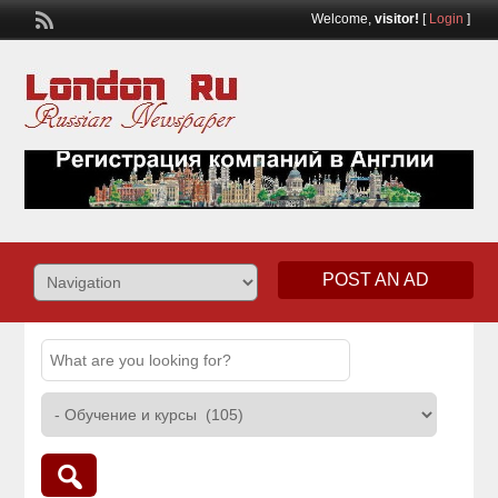
Welcome,
visitor!
[
Login
]
POST AN AD