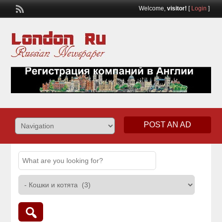
Welcome,
visitor!
[
Login
]
POST AN AD