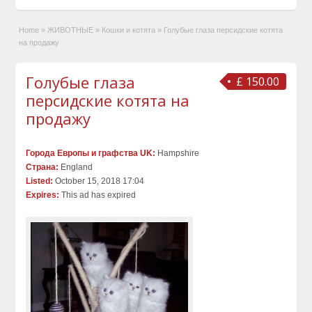
Home
»
ЖИВОТНЫЕ
»
Кошки и котята
»
Голубые глаза персидские котята
на продажу
Голубые глаза
£ 150.00
персидские котята на
продажу
Города Европы и графства UK:
Hampshire
Страна:
England
Listed:
October 15, 2018 17:04
Expires:
This ad has expired