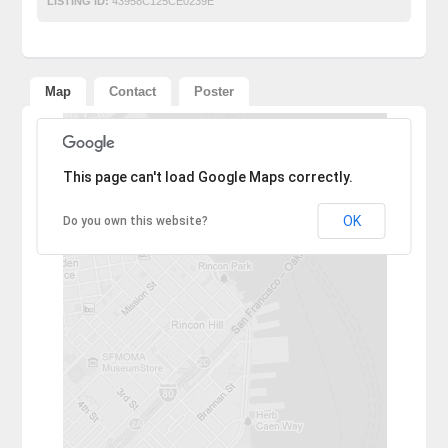
LISTING ID:
43958C125CE0239E
Map
Contact
Poster
Sorry, the address could not be found.
This page can't load Google Maps correctly.
OK
Do you own this website?