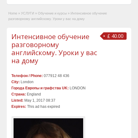
Home
»
УСЛУГИ
»
Обучение и курсы
»
Интенсивное обучение
разговорному английскому. Уроки у вас на дому
Интенсивное обучение
£ 40.00
разговорному
английскому. Уроки у вас
на дому
Телефон / Phone:
077912 48 436
City:
London
Города Европы и графства UK:
LONDON
Страна:
England
Listed:
May 1, 2017 08:37
Expires:
This ad has expired