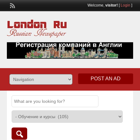
Welcome,
visitor!
[
Login
]
POST AN AD