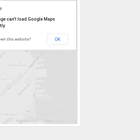
ry, the address could not be found.
age can't load Google Maps
ly.
OK
own this website?