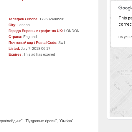
Sor
This p
Телефон / Phone:
+79632480556
correct
City:
London
Города Европы и графства UK:
LONDON
Страна:
England
Do you 
Почтовый код / Postal Code:
Sw1
Listed:
July 7, 2018 06:17
Expires:
This ad has expired
роблейдинг”, “Пудровые брови”, “Омбра”