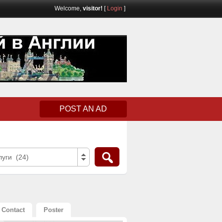
Welcome,
visitor!
[
Login
]
POST AN AD
уги (24)
Contact
Poster