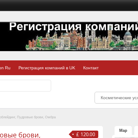
on Ru
Регистрация компаний в UK
Контакт
Косметические усл
облейдинг, Пудровые брови, Омбра
Map
овые брови,
£ 120.00