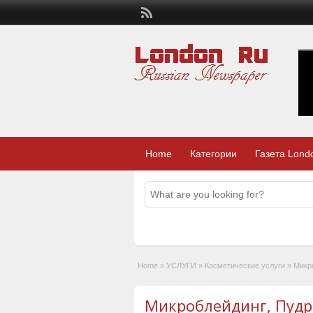
Home
Категории
Газета Lond
Home
»
УСЛУГИ
»
Косметические услуги
»
Микр
Микроблейдинг, Пудр