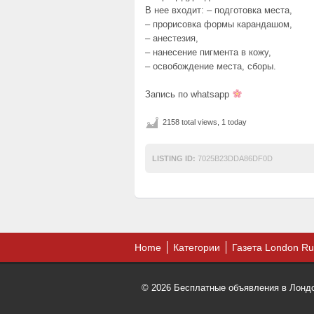
В нее входит: – подготовка места,
– прорисовка формы карандашом,
– анестезия,
– нанесение пигмента в кожу,
– освобождение места, сборы.
Запись по whatsapp
2158 total views, 1 today
LISTING ID:
7025B23DDA86DF0D
Home
Категории
Газета London Ru
© 2026 Бесплатные объявления в Лондон