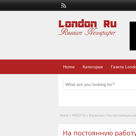
Home
Категории
Газета Lond
Home
»
РАБОТА
»
Вакансии
»
На постоянную ра
На постоянную работу