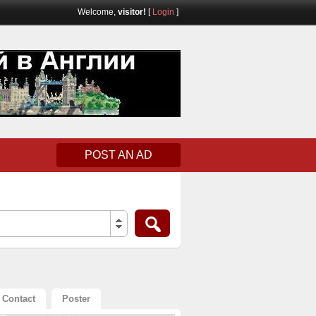
Welcome,
visitor!
[
Login
]
POST AN AD
Contact
Poster