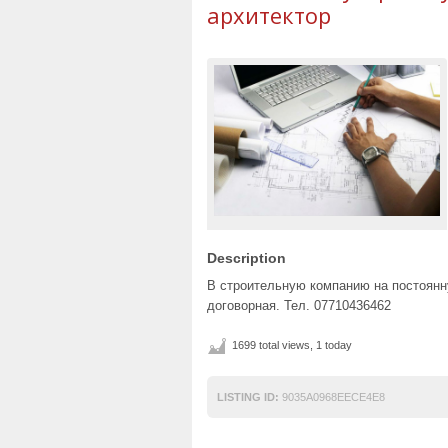
архитектор
Description
В строительную компанию на постоянн
договорная. Тел. 07710436462
1699 total views, 1 today
LISTING ID:
9035A0968EECE4E8