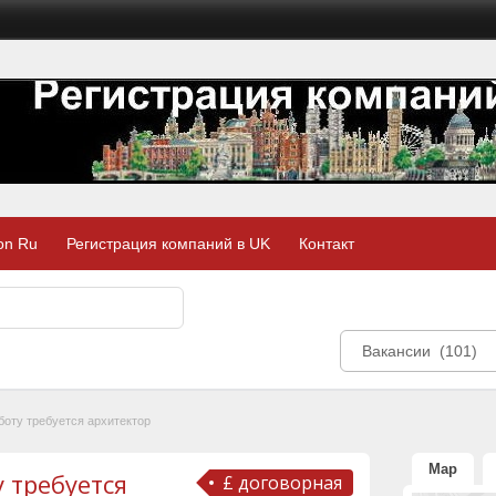
on Ru
Регистрация компаний в UK
Контакт
Вакансии (101)
боту требуется архитектор
Map
 требуется
£ договорная