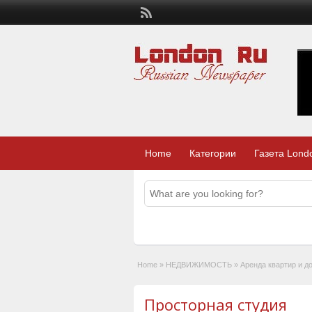
Home
Категории
Газета Lond
Home
»
НЕДВИЖИМОСТЬ
»
Аренда квартир и д
Просторная студия