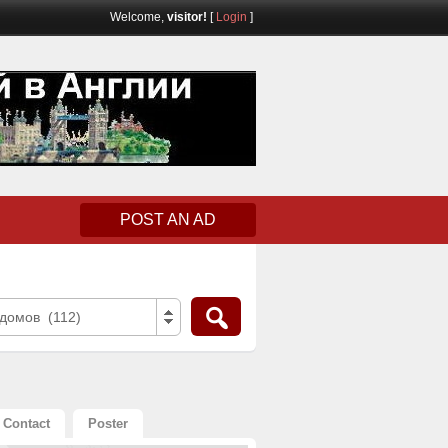
Welcome,
visitor!
[
Login
]
POST AN AD
домов (112)
Contact
Poster