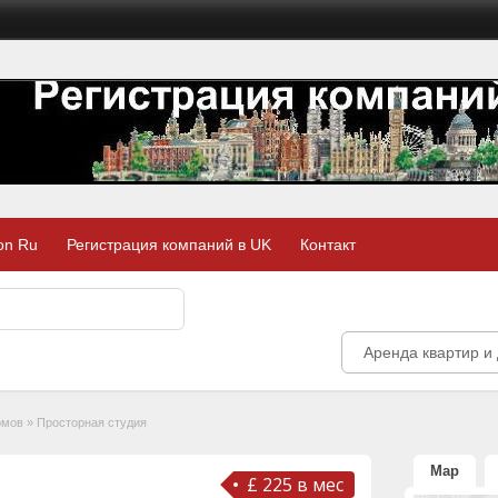
on Ru
Регистрация компаний в UK
Контакт
Аренда квартир и 
омов
»
Просторная студия
Map
£ 225 в мес