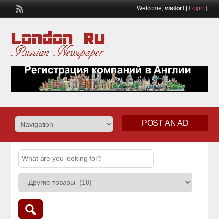
Welcome,
visitor!
[
Login
]
POST AN AD