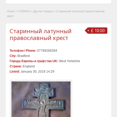
Home
»
ТОВАРЫ
»
Другие товары
»
Старинный латунный православный
крест
Старинный латунный
£ 10.00
православный крест
Телефон / Phone:
07789268394
City:
Bradford
Города Европы и графства UK:
West Yorkshire
Страна:
England
Listed:
January 30, 2016 14:29