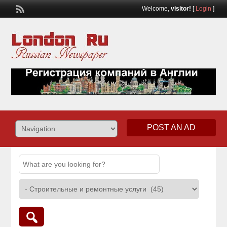
Welcome,
visitor!
[
Login
]
POST AN AD