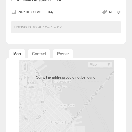
Email: savionltd@yahoo.com
2626 total views, 1 today
No Tags
LISTING ID:
8604F7B57CF4D128
Map
Contact
Poster
Sorry, the address could not be found.