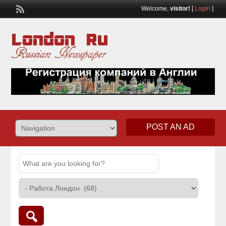
Welcome,
visitor!
[
Login
]
POST AN AD