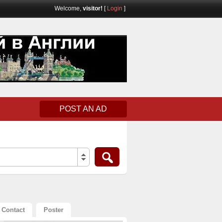
Welcome,
visitor!
[
Login
]
POST AN AD
Contact
Poster