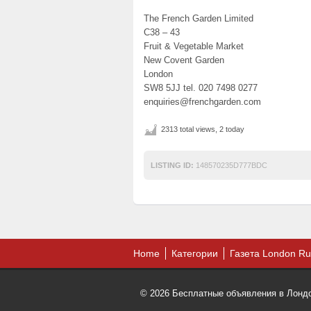
The French Garden Limited
C38 – 43
Fruit & Vegetable Market
New Covent Garden
London
SW8 5JJ tel. 020 7498 0277
enquiries@frenchgarden.com
2313 total views, 2 today
LISTING ID:
148570235D777BDC
Home
Категории
Газета London Ru
© 2026 Бесплатные объявления в Лондон