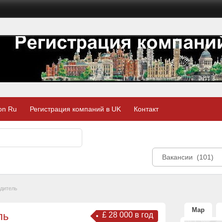
on Ru
Регистрация компаний в UK
Контакт
Вакансии (101)
дитель
Map
ль
£ 28 000 в год