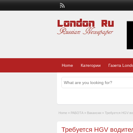
Home
Категории
Газета Lond
Home
»
РАБОТА
»
Вакансии
»
Требуется HGV во
Требуется HGV водите