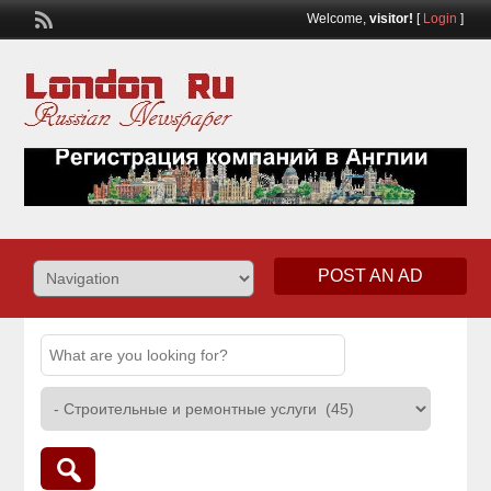
Welcome,
visitor!
[
Login
]
POST AN AD