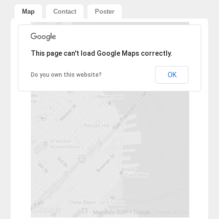
Map
Contact
Poster
Sorry, the address could not be found.
This page can't load Google Maps correctly.
OK
Do you own this website?