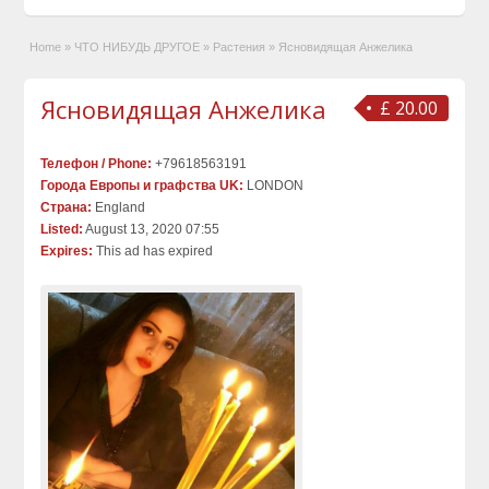
Home
»
ЧТО НИБУДЬ ДРУГОЕ
»
Растения
»
Ясновидящая Анжелика
Ясновидящая Анжелика
£ 20.00
Телефон / Phone:
+79618563191
Города Европы и графства UK:
LONDON
Страна:
England
Listed:
August 13, 2020 07:55
Expires:
This ad has expired