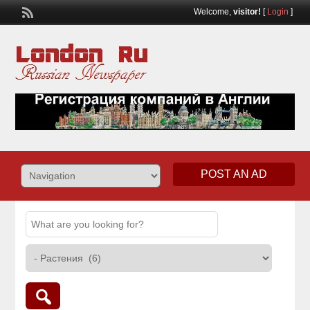
Welcome,
visitor!
[
Login
]
POST AN AD