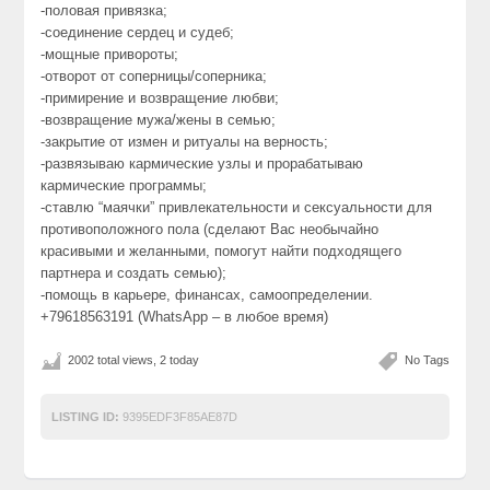
-половая привязка;
-соединение сердец и судеб;
-мощные привороты;
-отворот от соперницы/соперника;
-примирение и возвращение любви;
-возвращение мужа/жены в семью;
-закрытие от измен и ритуалы на верность;
-развязываю кармические узлы и прорабатываю
кармические программы;
-ставлю “маячки” привлекательности и сексуальности для
противоположного пола (сделают Вас необычайно
красивыми и желанными, помогут найти подходящего
партнера и создать семью);
-помощь в карьере, финансах, самоопределении.
+79618563191 (WhatsApp – в любое время)
2002 total views, 2 today
No Tags
LISTING ID:
9395EDF3F85AE87D