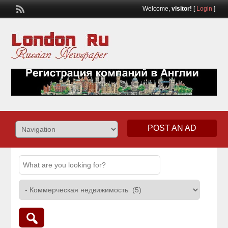
Welcome,
visitor!
[
Login
]
POST AN AD