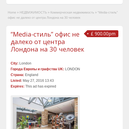
Home
»
НЕДВИЖИМОСТЬ
»
Коммерческая недвижимость
»
“Media-стиль”
офис не далеко от центра Лондона на 30 человек
“Media-стиль” офис не
£ 900.00pm
далеко от центра
Лондона на 30 человек
City:
London
Города Европы и графства UK:
LONDON
Страна:
England
Listed:
May 27, 2016 13:43
Expires:
This ad has expired