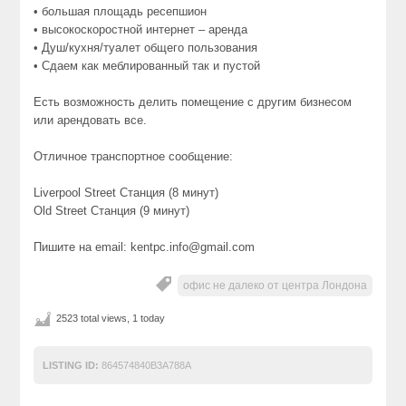
• большая площадь ресепшион
• высокоскоростной интернет – аренда
• Душ/кухня/туалет общего пользования
• Сдаем как меблированный так и пустой
Есть возможность делить помещение с другим бизнесом
или арендовать все.
Отличное транспортное сообщение:
Liverpool Street Станция (8 минут)
Old Street Станция (9 минут)
Пишите на email: kentpc.info@gmail.com
офис не далеко от центра Лондона
2523 total views, 1 today
LISTING ID:
864574840B3A788A