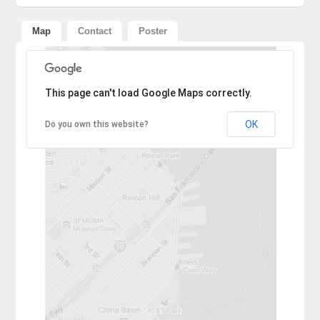
Map
Contact
Poster
Sorry, the address could not be found.
This page can't load Google Maps correctly.
OK
Do you own this website?