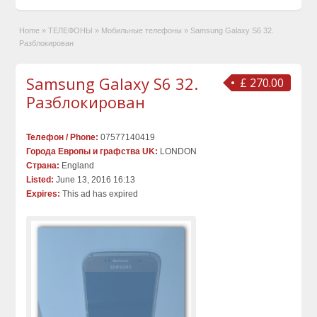
Home
»
ТЕЛЕФОНЫ
»
Мобильные телефоны
»
Samsung Galaxy S6 32.
Разблокирован
Samsung Galaxy S6 32.
£ 270.00
Разблокирован
Телефон / Phone:
07577140419
Города Европы и графства UK:
LONDON
Страна:
England
Listed:
June 13, 2016 16:13
Expires:
This ad has expired