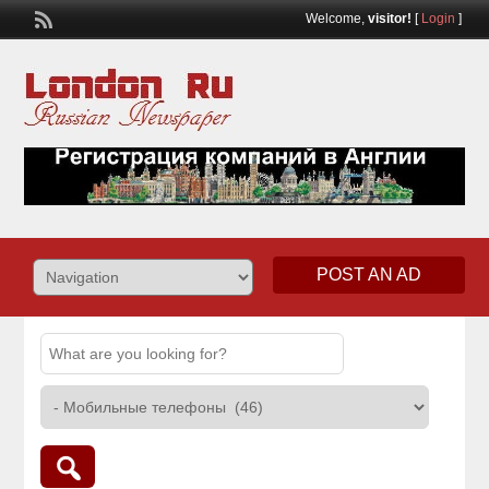
Welcome,
visitor!
[
Login
]
POST AN AD