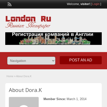
Welcome,
visitor!
[
Login
]
POST AN AD
Home
»
About Dora.K
About Dora.K
Member Since:
March 1, 2014