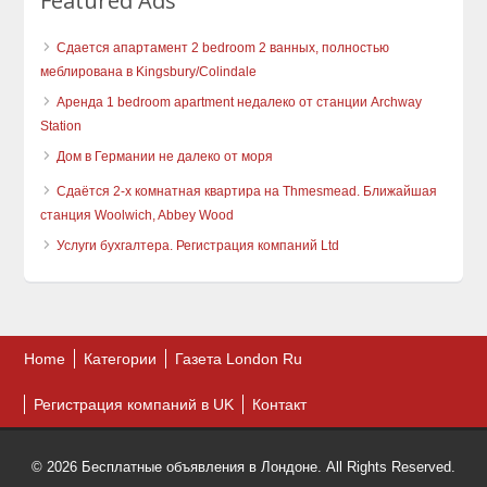
Featured Ads
Сдается апартамент 2 bedroom 2 ванных, полностью
меблирована в Kingsbury/Colindale
Аренда 1 bedroom apartment недалеко от станции Archway
Station
Дом в Германии не далеко от моря
Сдаётся 2-х комнатная квартира на Thmesmead. Ближайшая
станция Woolwich, Abbey Wood
Услуги бухгалтера. Регистрация компаний Ltd
Home
Категории
Газета London Ru
Регистрация компаний в UK
Контакт
© 2026 Бесплатные объявления в Лондоне. All Rights Reserved.