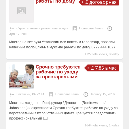
работы по дому
£ договорная
Строительные и ремонтные услуги
Homecare Team
April 17, 2016
Мастер на все руки Установим или повесим телевизор, повесим
навесные полки, любые мужские работы по дому. 0779 444 1027
1727 total views, 0 today
Срочно требуются
£ 7,85 в час
рабочие по уходу
за престарелыми.
Вакансии
,
РАБОТА
Homecare Team
January 15, 2016
Место нахождения: Ренфрушир / Джонстон (Renfrewshire /
Johnstone ) и окрестности Срочно требуются рабочие по уходу за
перстарелыми в их собственных домах. Требуется предоставить
профессиональный
[…]
1644 total views, 1 today