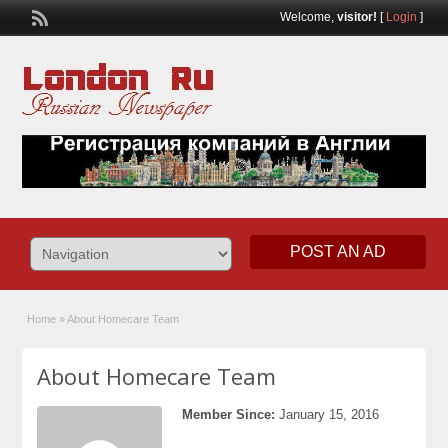
Welcome,
visitor!
[
Login
]
POST AN AD
Home
»
About Homecare Team
About Homecare Team
Member Since:
January 15, 2016