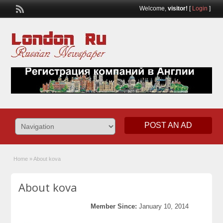
Welcome,
visitor!
[
Login
]
POST AN AD
Home
»
About kova
About kova
Member Since:
January 10, 2014