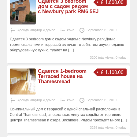
Сдается 3 bedroom
£ 1,600.00
дом с садом рядом
с Newbury park RM6 5EJ
Аренда квартир и домов
kova
September 19, 2019
Сдается 3 bedroom дом с садом рядом с Newbury park Дом с
тремя спальнями и террасой включает в себя: гостиную, недавно
оборудованную кухню, туалет на
[…]
3200 total views, 0 today
Сдается 1-bedroom
£ 1,100.00
Terraced house на
Thamesmead
Аренда квартир и домов
kova
September 19, 2019
Оригинальный дом с террасой с одной спальней расположен в
Central Thamesmead, в нескольких минутах ходьбы от торгового
центра Thamesmead и озера Birchmere. Рядом проходит много
[…]
3298 total views, 0 today