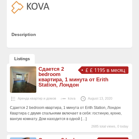
Description
Listings
Сдается 2
£ £ 1195 в месяц
bedroom
квартира, 1 минута от Erith
Station, Лондон
Аренда квартир и домов
kova
August 13, 2020
Сдается 2 bedroom квартира, 1 минута от Erith Station, Лондон
Квартира с двумя спальнями включает в себя: гостиную, кухню,
вангую комнату. Дом находится в одной
[…]
2685 total views, 0 today