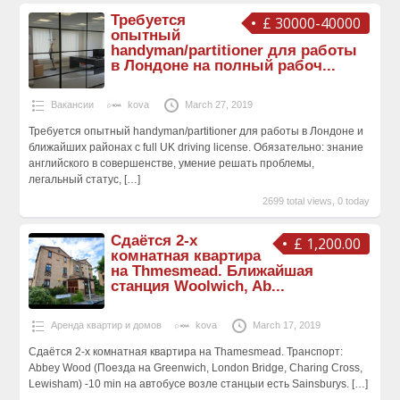
Требуется
£ 30000-40000
опытный
handyman/partitioner для работы
в Лондоне на полный рабоч...
Вакансии
kova
March 27, 2019
Требуется опытный handyman/partitioner для работы в Лондоне и
ближайших районах с full UK driving license. Обязательно: знание
английского в совершенстве, умение решать проблемы,
легальный статус,
[…]
2699 total views, 0 today
Сдаётся 2-х
£ 1,200.00
комнатная квартира
на Thmesmead. Ближайшая
станция Woolwich, Ab...
Аренда квартир и домов
kova
March 17, 2019
Сдаётся 2-х комнатная квартира на Thamesmead. Транспорт:
Abbey Wood (Поезда на Greenwich, London Bridge, Charing Cross,
Lewisham) -10 min на автобусе возле станцыи есть Sainsburys.
[…]