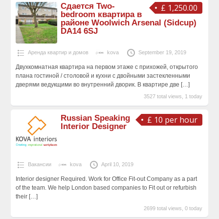
Сдается Two-
£ 1,250.00
bedroom квартира в
районе Woolwich Arsenal (Sidcup)
DA14 6SJ
Аренда квартир и домов
kova
September 19, 2019
Двухкомнатная квартира на первом этаже с прихожей, открытого
плана гостиной / столовой и кухни с двойными застекленными
дверями ведукщими во внутренний дворик. В квартире две
[…]
3527 total views, 1 today
Russian Speaking
£ 10 per hour
Interior Designer
Вакансии
kova
April 10, 2019
Interior designer Required. Work for Office Fit-out Company as a part
of the team. We help London based companies to Fit out or refurbish
their
[…]
2699 total views, 0 today