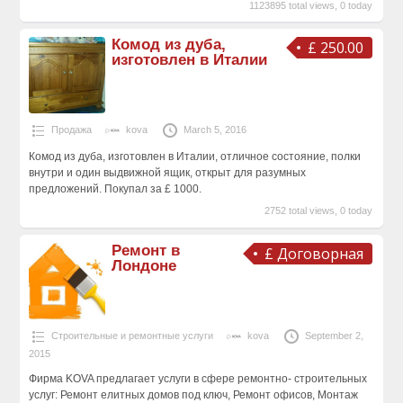
1123895 total views, 0 today
Комод из дуба,
£ 250.00
изготовлен в Италии
Продажа
kova
March 5, 2016
Комод из дуба, изготовлен в Италии, отличное состояние, полки
внутри и один выдвижной ящик, открыт для разумных
предложений. Покупал за £ 1000.
2752 total views, 0 today
Ремонт в
£ Договорная
Лондоне
Строительные и ремонтные услуги
kova
September 2,
2015
Фирма KOVA предлагает услуги в сфере ремонтно- строительных
услуг: Ремонт елитных домов под ключ, Ремонт офисов, Монтаж