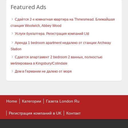
Featured Ads
Сдаётся 2-х комнатная квартира на Thmesmead. Ближайшая
станция Woolwich, Abbey Wood
Услуги бухгалтера. Регистрация компаний Ltd
Аренда 1 bedroom apartment недалеко от станции Archway
Station
Сдается апартамент 2 bedroom 2 ванных, полностью
меблирована в Kingsbury/Colindale
Дом в Германии не далеко от моря
Home
Категории
Газета London Ru
Регистрация компаний в UK
Контакт