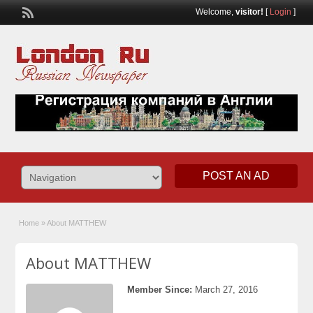
Welcome,
visitor!
[
Login
]
POST AN AD
Home
»
About MATTHEW
About MATTHEW
Member Since:
March 27, 2016