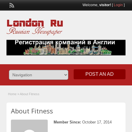
Welcome,
visitor!
[
Login
]
POST AN AD
Home
»
About Fitness
About Fitness
Member Since:
October 17, 2014